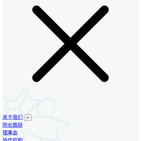
关于我们
>
院长致辞
理事会
协作机构