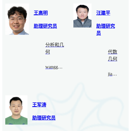
王高明
汪建平
助理研究员
助理研究
员
分析和几
何
代数
几何
wanggaoming@bimsa.cn
jianpw@bimsa.cn
王军涛
助理研究员