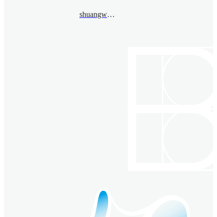
shuangwu@bimsa.cn