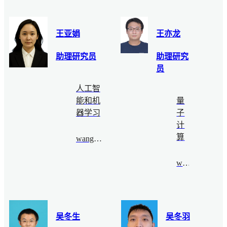
王亚娟
王亦龙
助理研究员
助理研究
员
人工智
能和机
量
器学习
子
计
算
wangyajuan@bimsa.cn
wyl@bimsa.cn
吴冬生
吴冬羽