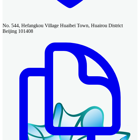
No. 544, Hefangkou Village Huaibei Town, Huairou District
Beijing 101408