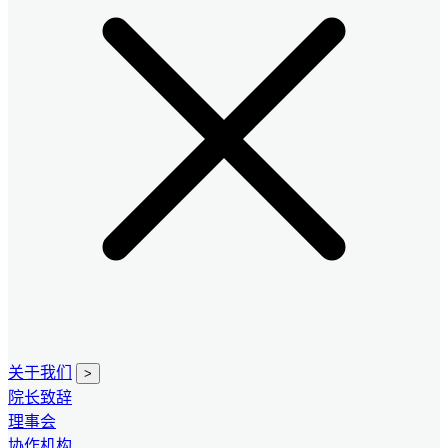
关于我们
>
院长致辞
理事会
协作机构