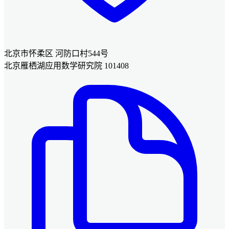
北京市怀柔区 河防口村544号
北京雁栖湖应用数学研究院 101408