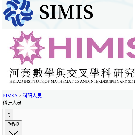
BIMSA
>
科研人员
科研人员
U
副教授