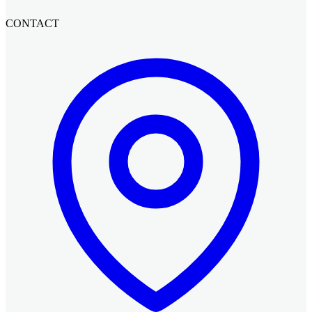
CONTACT