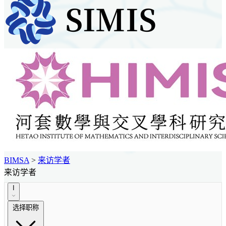
BIMSA
>
来访学者
来访学者
I
选择职称