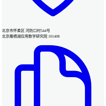
北京市怀柔区 河防口村544号
北京雁栖湖应用数学研究院 101408