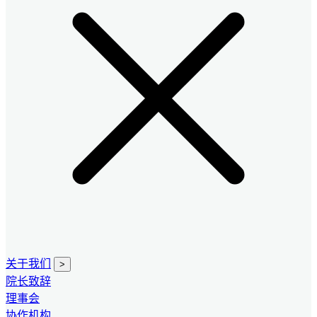
关于我们
>
院长致辞
理事会
协作机构