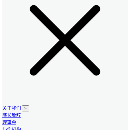
关于我们
>
院长致辞
理事会
协作机构