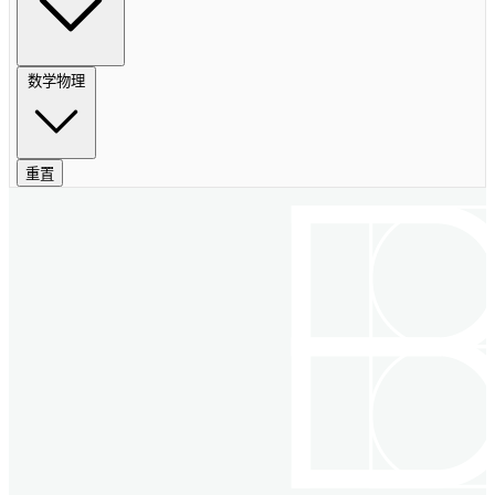
数学物理
重置