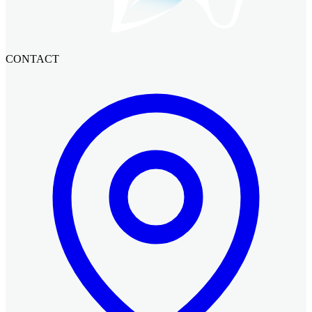
CONTACT