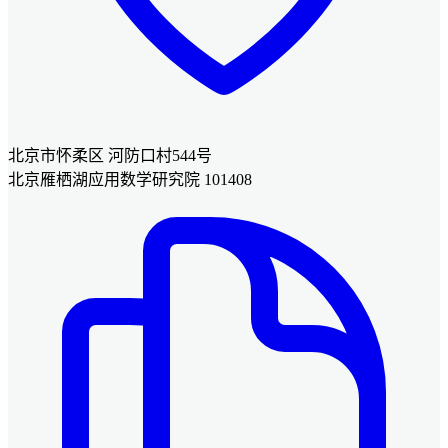
北京市怀柔区 河防口村544号
北京雁栖湖应用数学研究院 101408