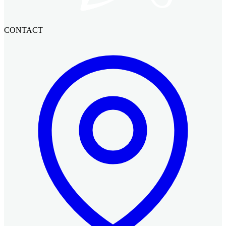
CONTACT