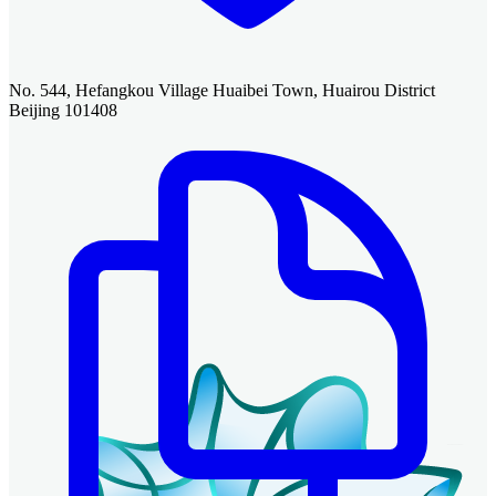
No. 544, Hefangkou Village Huaibei Town, Huairou District
Beijing 101408