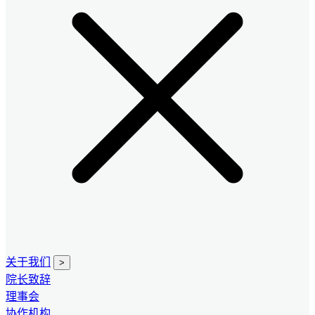
关于我们
>
院长致辞
理事会
协作机构