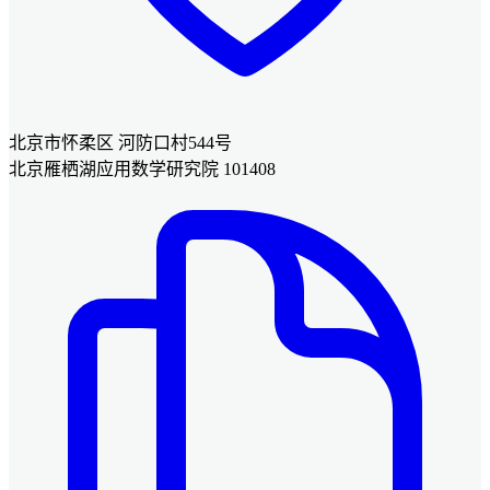
北京市怀柔区 河防口村544号
北京雁栖湖应用数学研究院 101408