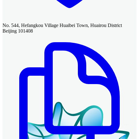
No. 544, Hefangkou Village Huaibei Town, Huairou District
Beijing 101408