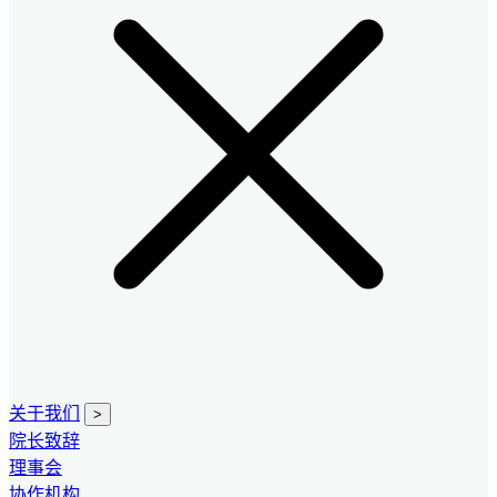
关于我们
>
院长致辞
理事会
协作机构