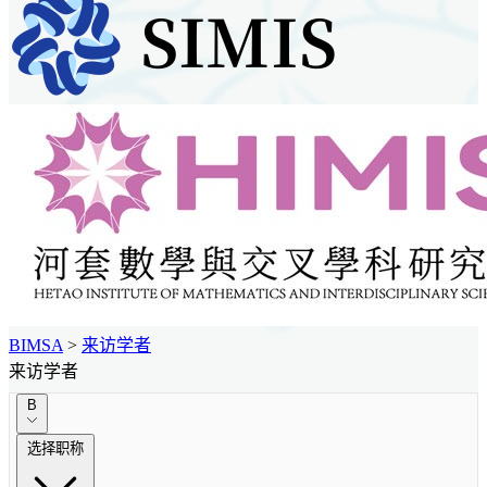
BIMSA
>
来访学者
来访学者
B
选择职称