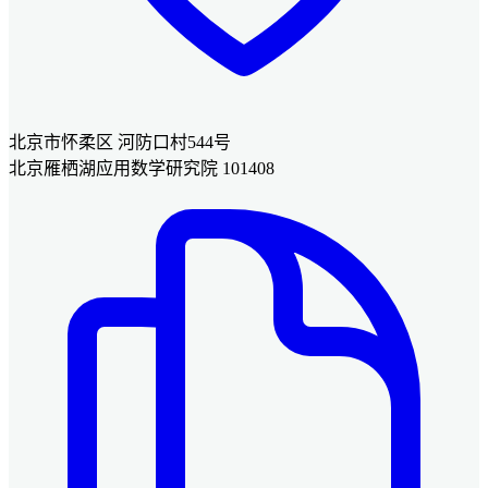
北京市怀柔区 河防口村544号
北京雁栖湖应用数学研究院 101408