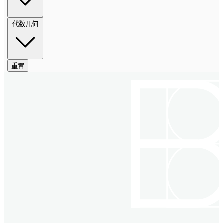
代数几何
重置