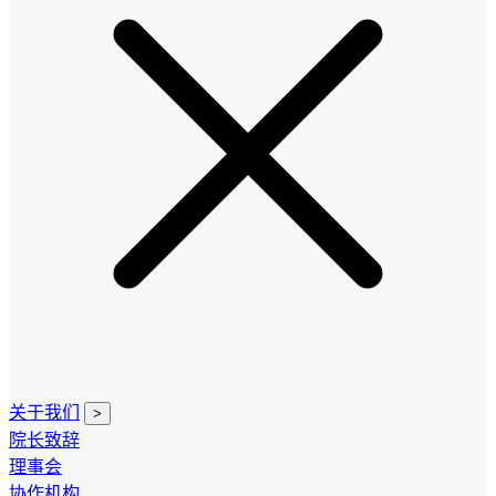
关于我们
>
院长致辞
理事会
协作机构