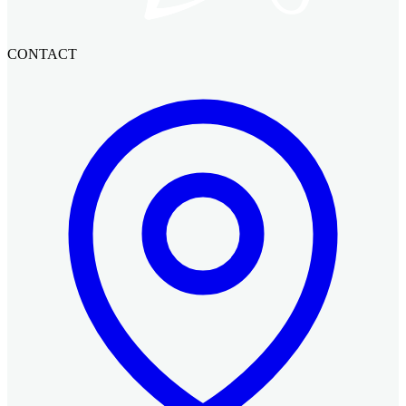
CONTACT