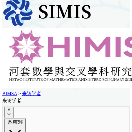
BIMSA
>
来访学者
来访学者
M
选择职称