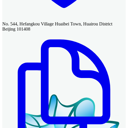
No. 544, Hefangkou Village Huaibei Town, Huairou District
Beijing 101408