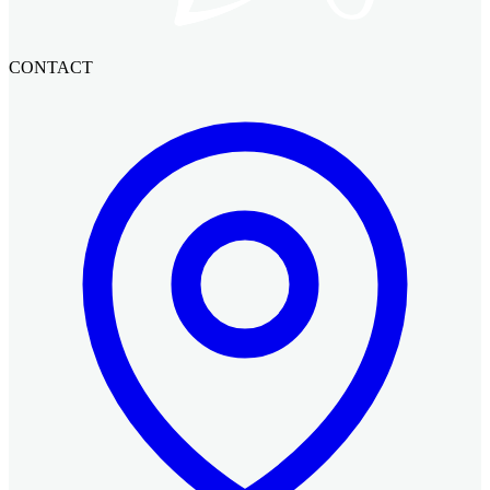
CONTACT