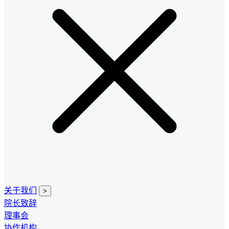
关于我们
>
院长致辞
理事会
协作机构