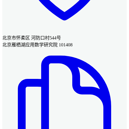
北京市怀柔区 河防口村544号
北京雁栖湖应用数学研究院 101408