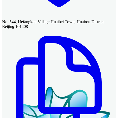
No. 544, Hefangkou Village Huaibei Town, Huairou District
Beijing 101408