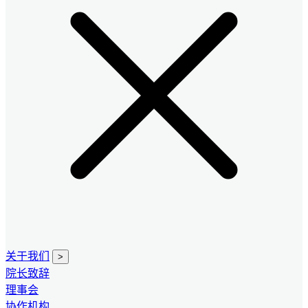
关于我们
>
院长致辞
理事会
协作机构