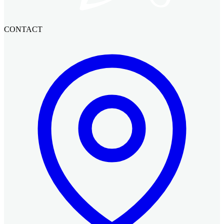
CONTACT