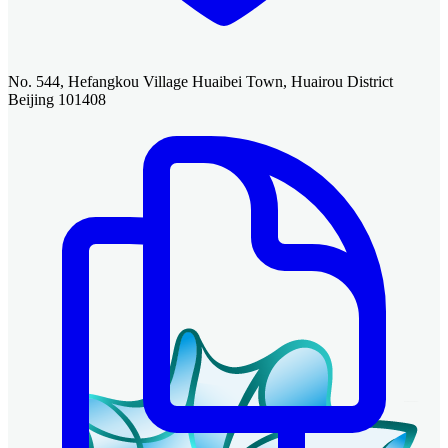
No. 544, Hefangkou Village Huaibei Town, Huairou District
Beijing 101408