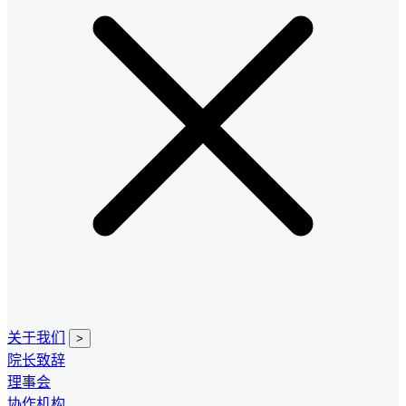
关于我们
>
院长致辞
理事会
协作机构