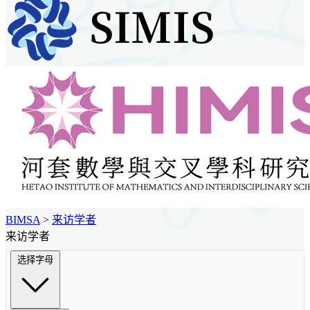
BIMSA
>
来访学者
来访学者
选择字母