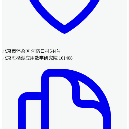
北京市怀柔区 河防口村544号
北京雁栖湖应用数学研究院 101408