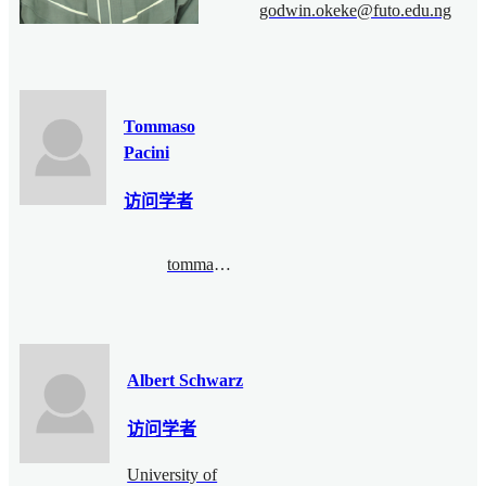
godwin.okeke@futo.edu.ng
Tommaso
Pacini
访问学者
tommaso.pacini@unito.it
Albert Schwarz
访问学者
University of