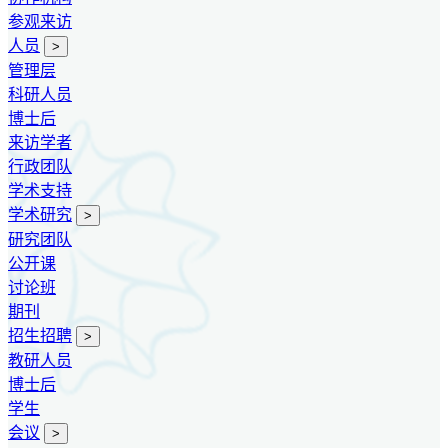
参观来访
人员
>
管理层
科研人员
博士后
来访学者
行政团队
学术支持
学术研究
>
研究团队
公开课
讨论班
期刊
招生招聘
>
教研人员
博士后
学生
会议
>