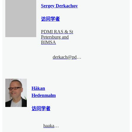
Sergey Derkachov
访问学者
PDMI RAS & St
Petersburg and
BIMSA
derkach@pdmi.ras.ru
Håkan
Hedenmalm
访问学者
haakan00@gmail.com