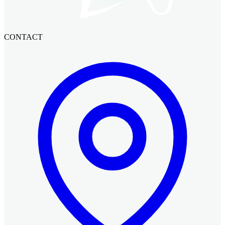
CONTACT