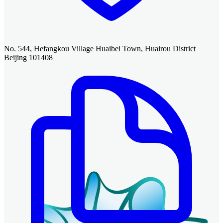
No. 544, Hefangkou Village Huaibei Town, Huairou District
Beijing 101408