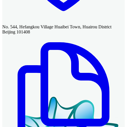
No. 544, Hefangkou Village Huaibei Town, Huairou District
Beijing 101408