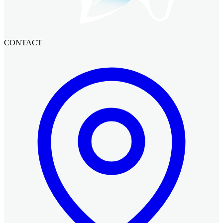
CONTACT