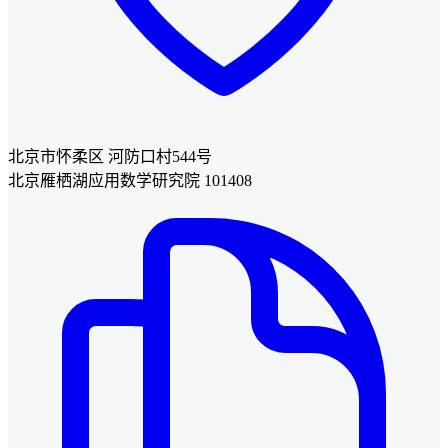
北京市怀柔区 河防口村544号
北京雁栖湖应用数学研究院 101408