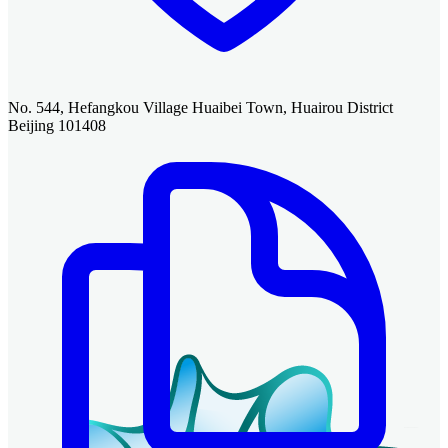
No. 544, Hefangkou Village Huaibei Town, Huairou District
Beijing 101408