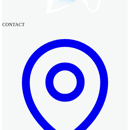
CONTACT