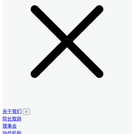
关于我们
>
院长致辞
理事会
协作机构