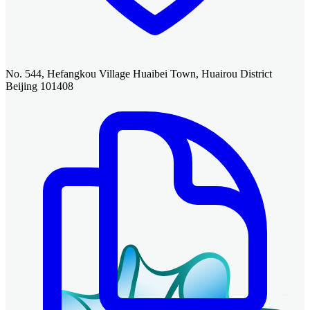
No. 544, Hefangkou Village Huaibei Town, Huairou District
Beijing 101408