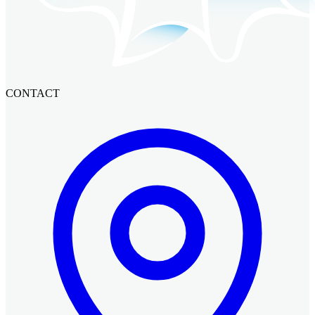
CONTACT