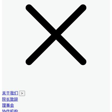
关于我们
>
院长致辞
理事会
协作机构