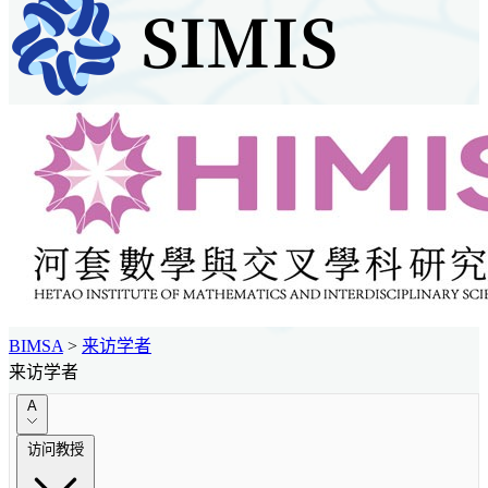
BIMSA
>
来访学者
来访学者
A
访问教授