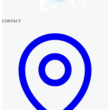
CONTACT