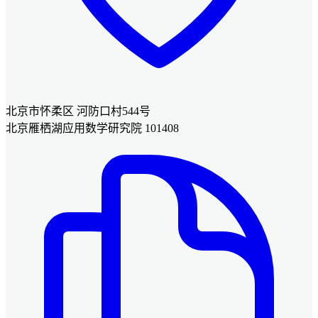
北京市怀柔区 河防口村544号
北京雁栖湖应用数学研究院 101408