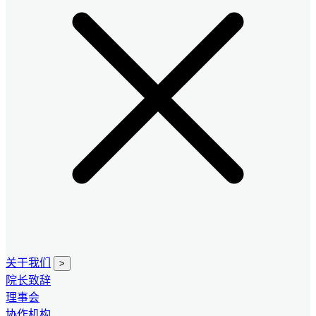
关于我们
>
院长致辞
理事会
协作机构