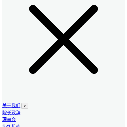
关于我们
>
院长致辞
理事会
协作机构