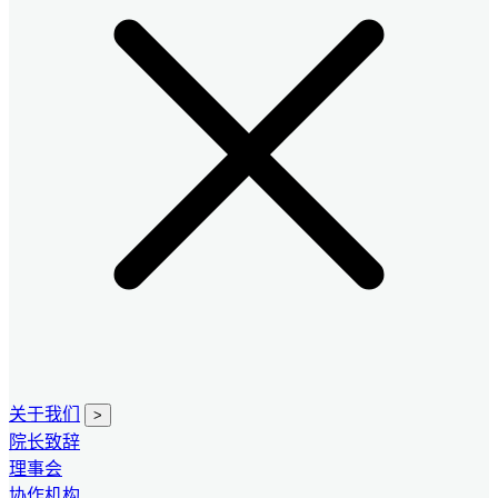
关于我们
>
院长致辞
理事会
协作机构