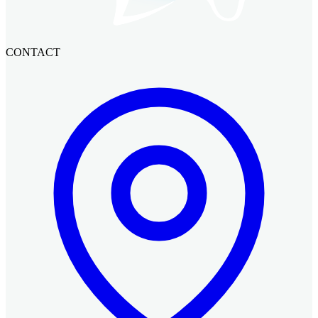
CONTACT