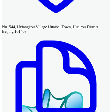
No. 544, Hefangkou Village Huaibei Town, Huairou District
Beijing 101408