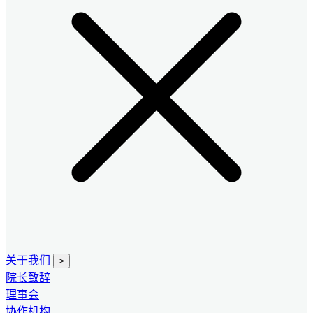
关于我们
>
院长致辞
理事会
协作机构