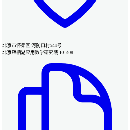
北京市怀柔区 河防口村544号
北京雁栖湖应用数学研究院 101408