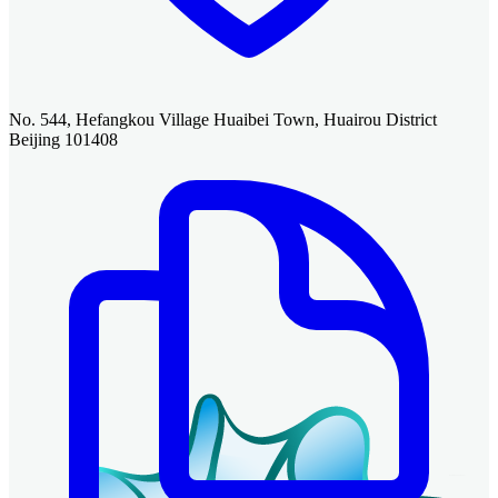
No. 544, Hefangkou Village Huaibei Town, Huairou District
Beijing 101408