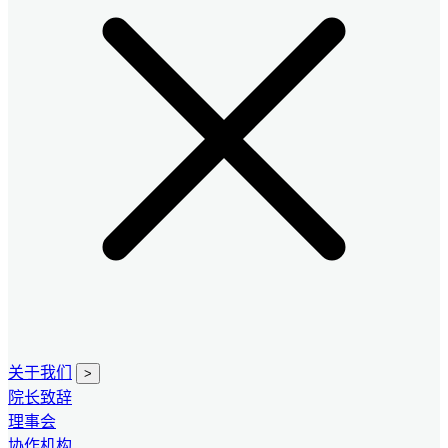
关于我们
>
院长致辞
理事会
协作机构