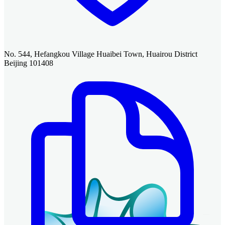
No. 544, Hefangkou Village Huaibei Town, Huairou District
Beijing 101408