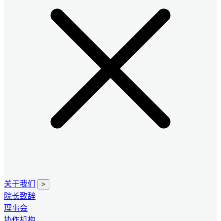
关于我们
>
院长致辞
理事会
协作机构