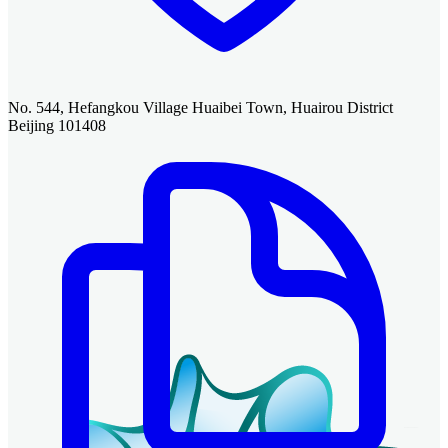
No. 544, Hefangkou Village Huaibei Town, Huairou District
Beijing 101408