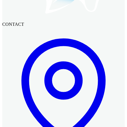
CONTACT