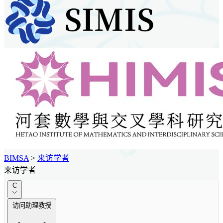
BIMSA
>
来访学者
来访学者
C
访问助理教授