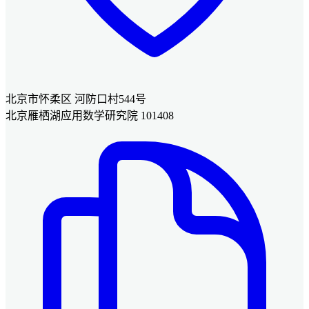
北京市怀柔区 河防口村544号
北京雁栖湖应用数学研究院 101408