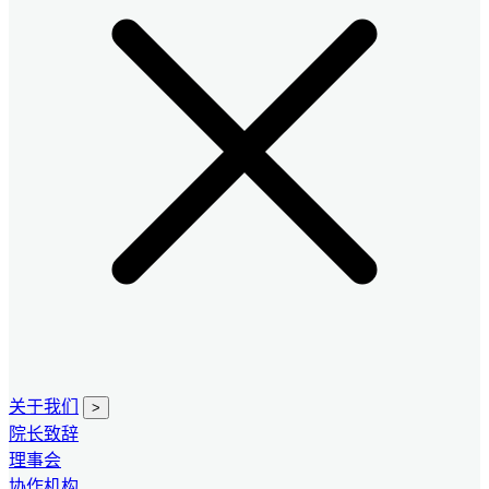
关于我们
>
院长致辞
理事会
协作机构