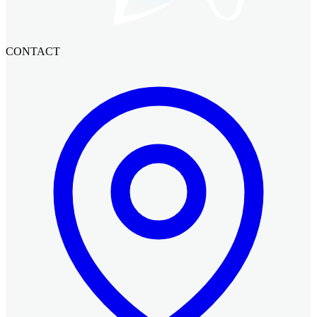
CONTACT