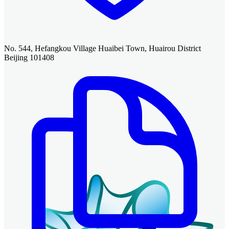
No. 544, Hefangkou Village Huaibei Town, Huairou District
Beijing 101408