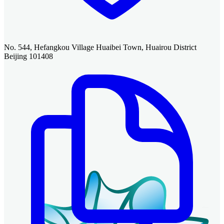
No. 544, Hefangkou Village Huaibei Town, Huairou District
Beijing 101408