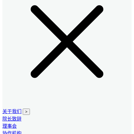
关于我们
>
院长致辞
理事会
协作机构