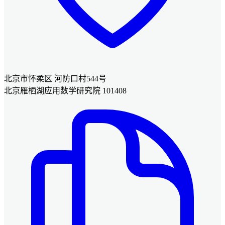
北京市怀柔区 河防口村544号
北京雁栖湖应用数学研究院 101408