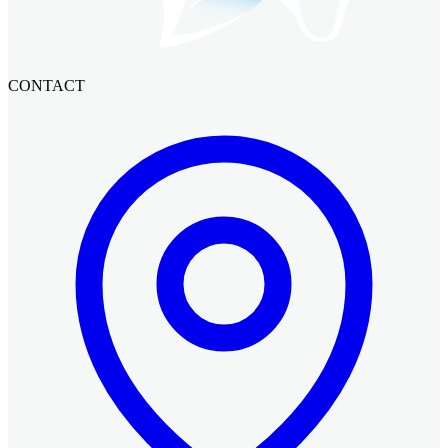
CONTACT