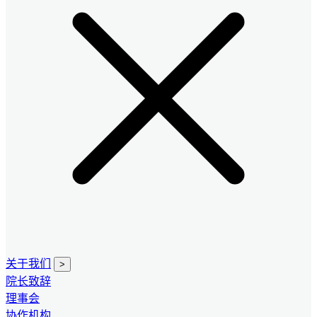
关于我们
>
院长致辞
理事会
协作机构