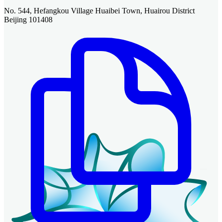
No. 544, Hefangkou Village Huaibei Town, Huairou District
Beijing 101408