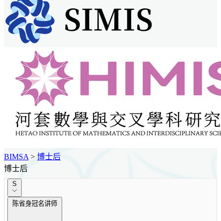
BIMSA
>
博士后
博士后
S
陈省身冠名讲师