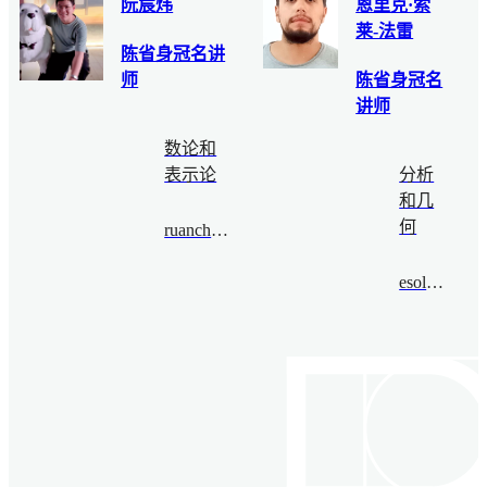
阮宸炜
恩里克·索
莱-法雷
陈省身冠名讲
师
陈省身冠名
讲师
数论和
表示论
分析
和几
何
ruanchenwei@bimsa.cn
esolefarre@bimsa.cn