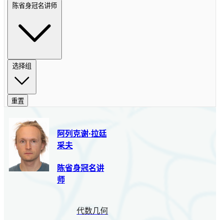
陈省身冠名讲师
选择组
重置
阿列克谢·拉廷
采夫
陈省身冠名讲
师
代数几何