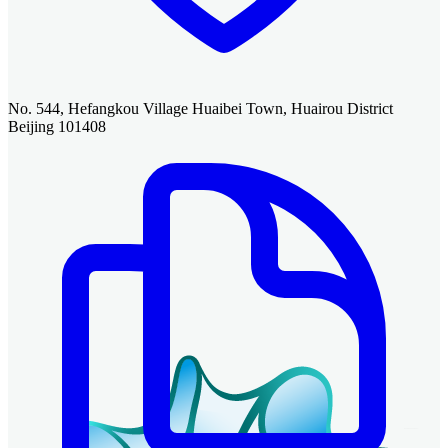
No. 544, Hefangkou Village Huaibei Town, Huairou District
Beijing 101408