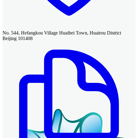
No. 544, Hefangkou Village Huaibei Town, Huairou District
Beijing 101408