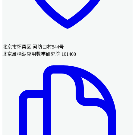
北京市怀柔区 河防口村544号
北京雁栖湖应用数学研究院 101408