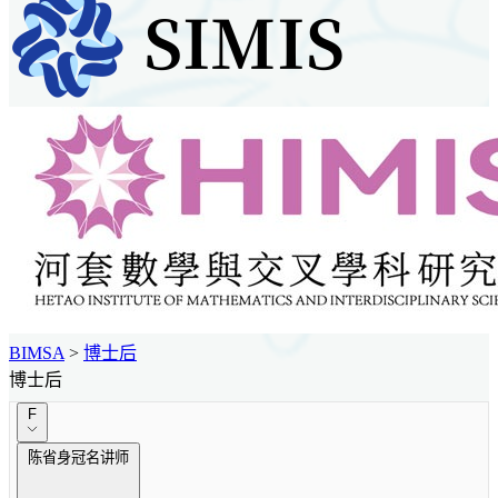
BIMSA
>
博士后
博士后
F
陈省身冠名讲师