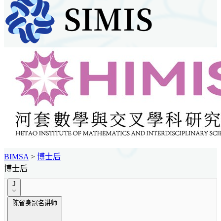
BIMSA
>
博士后
博士后
J
陈省身冠名讲师