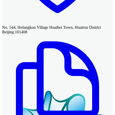
No. 544, Hefangkou Village Huaibei Town, Huairou District
Beijing 101408