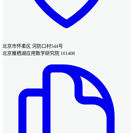
北京市怀柔区 河防口村544号
北京雁栖湖应用数学研究院 101408