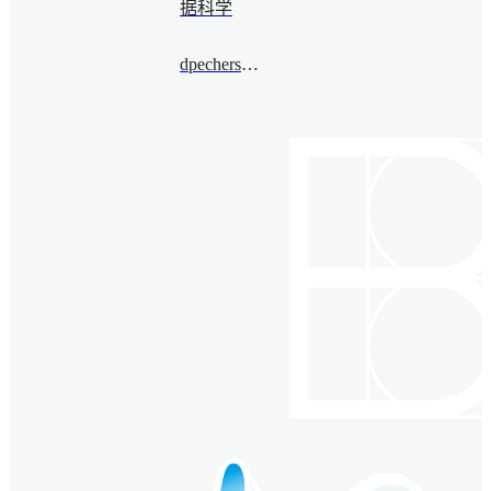
据科学
dpechersky@bimsa.cn