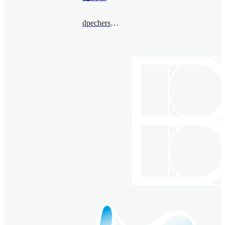
dpechersky@bimsa.cn