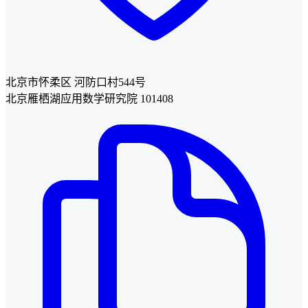
北京市怀柔区 河防口村544号
北京雁栖湖应用数学研究院 101408