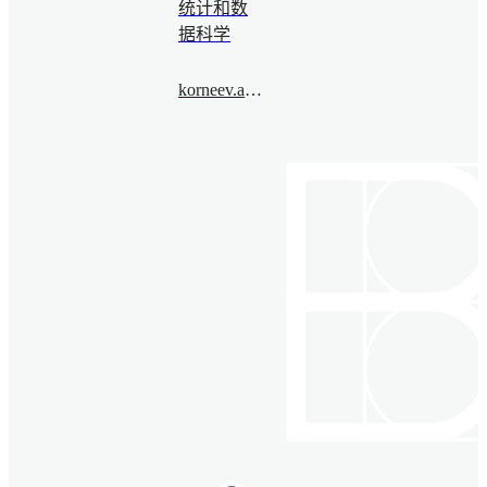
统计和数
据科学
korneev.anatolii@bimsa.cn