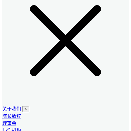
关于我们
>
院长致辞
理事会
协作机构