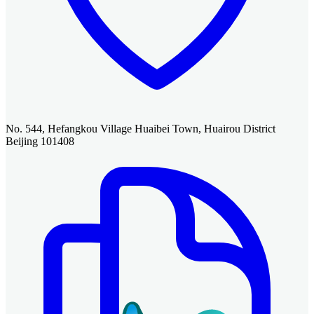
No. 544, Hefangkou Village Huaibei Town, Huairou District
Beijing 101408