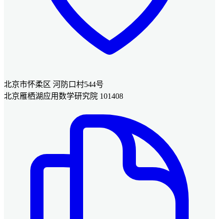
北京市怀柔区 河防口村544号
北京雁栖湖应用数学研究院 101408