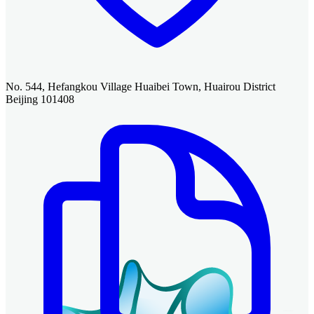
No. 544, Hefangkou Village Huaibei Town, Huairou District
Beijing 101408